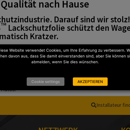
 Qualität nach Hause
hutzindustrie. Darauf sind wir stolz
TM
S
Lackschutzfolie schützt den Wage
matisch Kratzer.
 Vorteile:
iese Website verwendet Cookies, um Ihre Erfahrung zu verbessern. W
hen davon aus, dass Sie damit einverstanden sind, aber Sie können s
hulungen für Lackschutzfolie und Autoglasfolien.
abmelden, wenn Sie dies wünschen.
ber 80.000 Schablonen.
f- und online).
ren einzigartigen Installer Locator.
Cookie settings
AKZEPTIEREN
 Autos.
Installateur fi