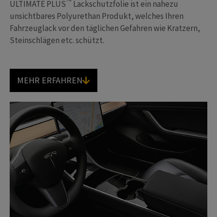
TM
ULTIMATE PLUS
Lackschutzfolie ist ein nahezu
unsichtbares Polyurethan Produkt, welches Ihren
Fahrzeuglack vor den täglichen Gefahren wie Kratzern,
Steinschlägen etc. schützt.
MEHR ERFAHREN