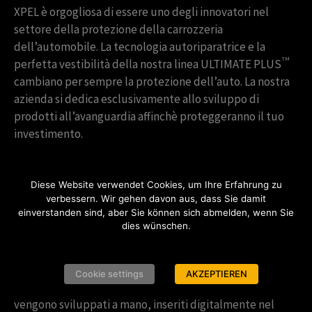
XPEL è orgogliosa di essere uno degli innovatori nel
settore della protezione della carrozzeria
dell’automobile. La tecnologia autoriparatrice e la
TM
perfetta vestibilità della nostra linea ULTIMATE PLUS
cambiano per sempre la protezione dell’auto. La nostra
azienda si dedica esclusivamente allo sviluppo di
prodotti all’avanguardia affinchè proteggeranno il tuo
investimento.
Diese Website verwendet Cookies, um Ihre Erfahrung zu
verbessern. Wir gehen davon aus, dass Sie damit
Migliore qualità
einverstanden sind, aber Sie können sich abmelden, wenn Sie
dies wünschen.
XPEL è sinonimo di qualità nel settore della protezione
della vernice. Nessun altro marchio ha un processo di
Cookie settings
AKZEPTIEREN
progettazione e test così ampio. I nostri modelli
vengono sviluppati a mano, inseriti digitalmente nel