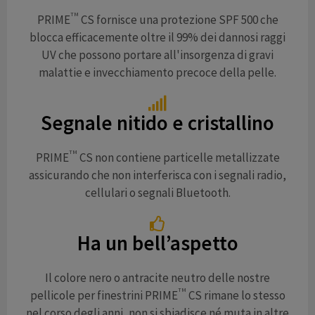
TM
PRIME
CS fornisce una protezione SPF 500 che
blocca efficacemente oltre il 99% dei dannosi raggi
UV che possono portare all'insorgenza di gravi
malattie e invecchiamento precoce della pelle.
Segnale nitido e cristallino
TM
PRIME
CS non contiene particelle metallizzate
assicurando che non interferisca con i segnali radio,
cellulari o segnali Bluetooth.
Ha un bell’aspetto
Il colore nero o antracite neutro delle nostre
TM
pellicole per finestrini PRIME
CS rimane lo stesso
nel corso degli anni, non si sbiadisce né muta in altre