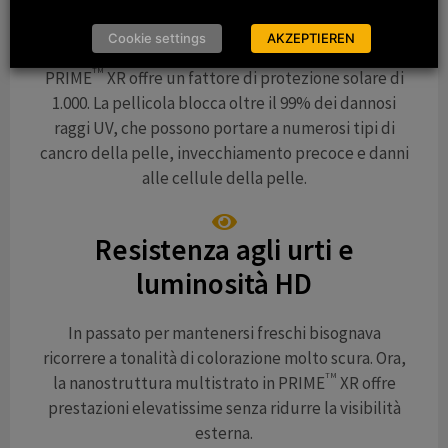
Protezione dai raggi UV
Cookie settings
AKZEPTIEREN
TM
PRIME
XR offre un fattore di protezione solare di
1.000. La pellicola blocca oltre il 99% dei dannosi
raggi UV, che possono portare a numerosi tipi di
cancro della pelle, invecchiamento precoce e danni
alle cellule della pelle.
Resistenza agli urti e
luminosità HD
In passato per mantenersi freschi bisognava
ricorrere a tonalità di colorazione molto scura. Ora,
TM
la nanostruttura multistrato in PRIME
XR offre
prestazioni elevatissime senza ridurre la visibilità
esterna.