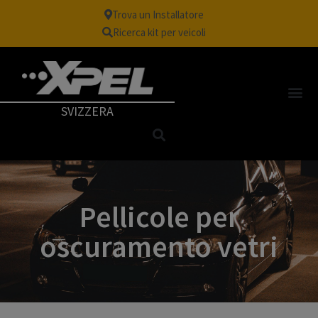
Trova un Installatore
Ricerca kit per veicoli
SVIZZERA
Pellicole per
oscuramento vetri