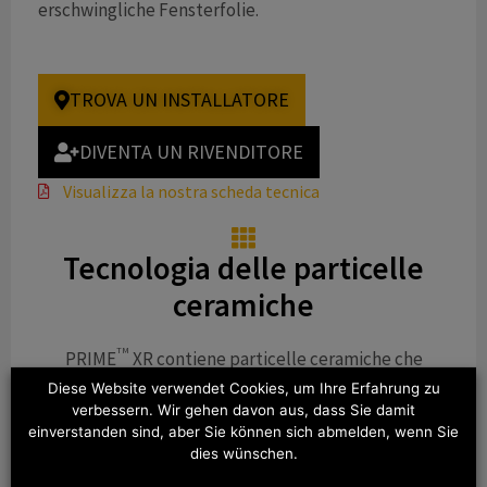
erschwingliche Fensterfolie.
TROVA UN INSTALLATORE
DIVENTA UN RIVENDITORE
Visualizza la nostra scheda tecnica
Tecnologia delle particelle
ceramiche
TM
PRIME
XR contiene particelle ceramiche che
filtrano le radiazioni a infrarossi del sole, rendendole
Diese Website verwendet Cookies, um Ihre Erfahrung zu
più efficaci delle tradizionali pellicole metallizzate o
verbessern. Wir gehen davon aus, dass Sie damit
einverstanden sind, aber Sie können sich abmelden, wenn Sie
colorate.
dies wünschen.