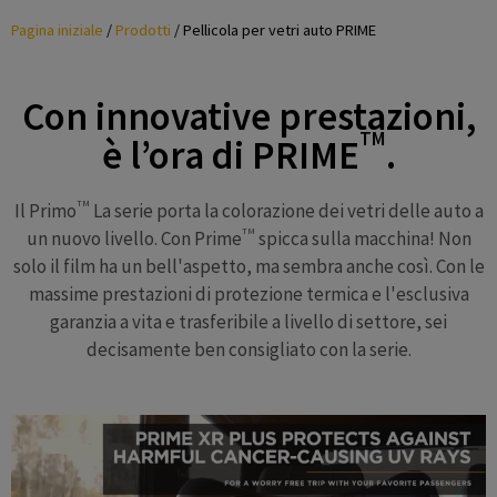
Pagina iniziale
/
Prodotti
/
Pellicola per vetri auto PRIME
Con innovative prestazioni,
TM
è l’ora di PRIME
.
TM
Il Primo
La serie porta la colorazione dei vetri delle auto a
TM
un nuovo livello. Con Prime
spicca sulla macchina! Non
solo il film ha un bell'aspetto, ma sembra anche così. Con le
massime prestazioni di protezione termica e l'esclusiva
garanzia a vita e trasferibile a livello di settore, sei
decisamente ben consigliato con la serie.