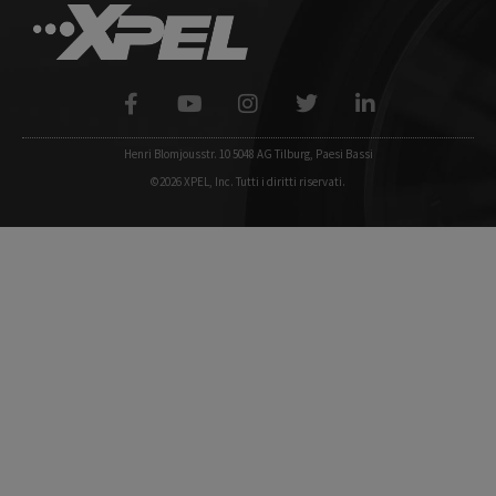
Henri Blomjousstr. 10 5048 AG Tilburg, Paesi Bassi
©2026 XPEL, Inc. Tutti i diritti riservati.