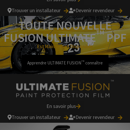
Trouver un installateur
Devenir revendeur
TOUTE NOUVELLE
TM
FUSION ULTIMATE
PPF
Est Maintenant Disponible
TM
Apprendre ULTIMATE FUSION
connaître
En savoir plus
Trouver un installateur
Devenir revendeur