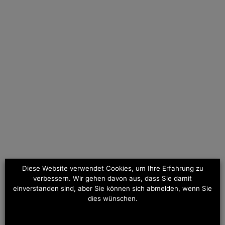
Neue & Verbesserte Schutzfolie
Unsere neueste Foliengeneration ist stärker und
langlebiger denn je – für überlegenen Schutz gegen
tägliche Abnutzung.
Diese Website verwendet Cookies, um Ihre Erfahrung zu
verbessern. Wir gehen davon aus, dass Sie damit
einverstanden sind, aber Sie können sich abmelden, wenn Sie
dies wünschen.