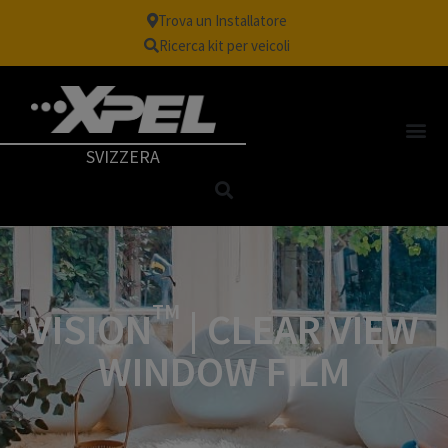
Trova un Installatore
Ricerca kit per veicoli
SVIZZERA
TM
VISION
| CLEAR VIEW
WINDOW FILM