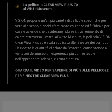
l
La pellicola CLEAR VIEW PLUS 70
al Witte Museum
VISION propone un’ampia varietà di pellicole specifiche per
vetri allo scopo di soddisfare tante esigenze ed è l’ideale per
a
case e aziende che desiderano ridurre il trasferimento di
calore attraverso il vetro. Al Witte Museum, la pellicola VISION
Clear View Plus 70 è stata applicata alle finestre dei corridoi.
Ha ridotto la quantità di calore dall’esterno, consentendo ai
y
visitatori del museo un’esperienza più confortevole
nell’apprendere scienza, cultura e natura.
GUARDA IL VIDEO PER SAPERNE DI PIÙ SULLE PELLICOLE
V
PER FINESTRE CLEAR VIEW PLUS
i