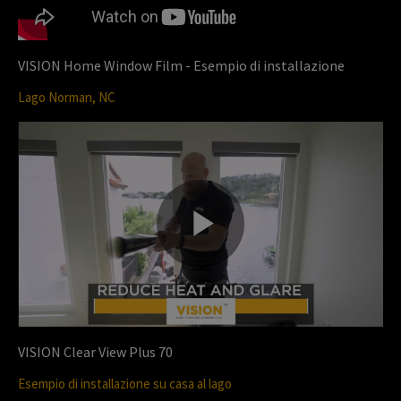
y
VISION Home Window Film - Esempio di installazione
Lago Norman, NC
V
i
P
d
l
VISION Clear View Plus 70
e
Esempio di installazione su casa al lago