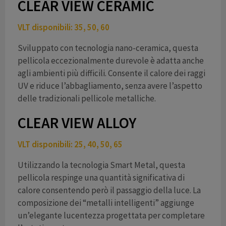
CLEAR VIEW CERAMIC
d
VLT disponibili: 35, 50, 60
Sviluppato con tecnologia nano-ceramica, questa
pellicola eccezionalmente durevole è adatta anche
agli ambienti più difficili. Consente il calore dei raggi
e
UV e riduce l’abbagliamento, senza avere l’aspetto
delle tradizionali pellicole metalliche.
CLEAR VIEW ALLOY
o
VLT disponibili: 25, 40, 50, 65
Utilizzando la tecnologia Smart Metal, questa
pellicola respinge una quantità significativa di
calore consentendo però il passaggio della luce. La
composizione dei “metalli intelligenti” aggiunge
un’elegante lucentezza progettata per completare