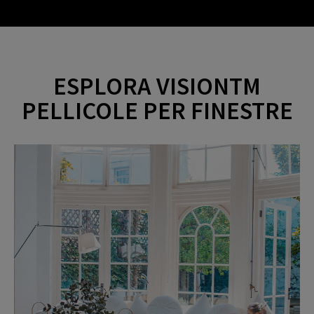
a
o
ESPLORA VISIONTM
y
PELLICOLE PER FINESTRE
V
i
d