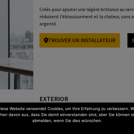
Créés pour ajouter une légère brillance au ver
réduisent l’éblouissement et la chaleur, sans a
argenté.
TROUVER UN INSTALLATEUR
EXTERIOR
iese Website verwendet Cookies, um Ihre Erfahrung zu verbessern. W
Comprend: Blend DR, Silver, Neutral, Clear
hen davon aus, dass Sie damit einverstanden sind, aber Sie können s
abmelden, wenn Sie dies wünschen.
Lorsque les applications sur verre intérieur ne
EXTÉRIEURS atteignent des performances élev