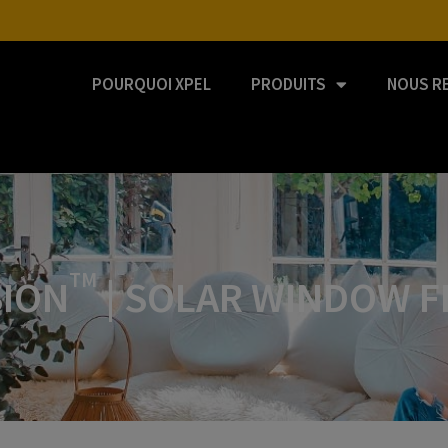
POURQUOI XPEL
PRODUITS
NOUS R
TM
SION
| SOLAR WINDOW F