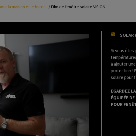
pour la maison et le bureau
/
Film de fenêtre solaire VISION
SOLAR 
Si vous êtes 
températures
à ajouter une
protection UV
solaire pour 
EGARDEZ LA
ÉQUIPÉE DE 
POUR FENÊ