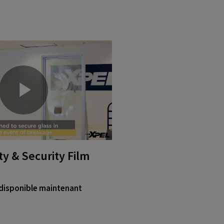
P
y & Security Film
l
disponible maintenant
a