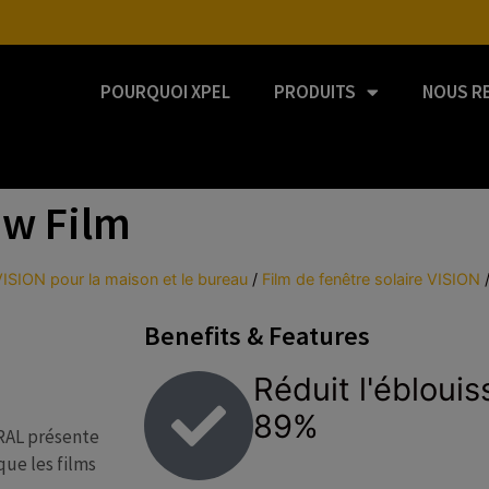
POURQUOI XPEL
PRODUITS
NOUS R
ow Film
VISION pour la maison et le bureau
/
Film de fenêtre solaire VISION
Benefits & Features
Réduit l'ébloui
89%
RAL présente
ue les films