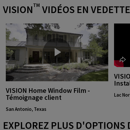
TM
VISION
VIDÉOS EN VEDETT
P
VISI
Insta
VISION Home Window Film -
l
Lac Nor
Témoignage client
San Antonio, Texas
a
EXPLOREZ PLUS D'OPTIONS 