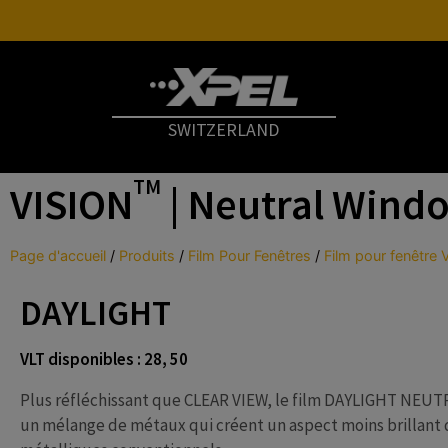
SWITZERLAND
TM
VISION
| Neutral Wind
Page d'accueil
/
Produits
/
Film Pour Fenêtres
/
Film pour fenêtre 
DAYLIGHT
VLT disponibles : 28, 50
Plus réfléchissant que CLEAR VIEW, le film DAYLIGHT NEUT
un mélange de métaux qui créent un aspect moins brillant q