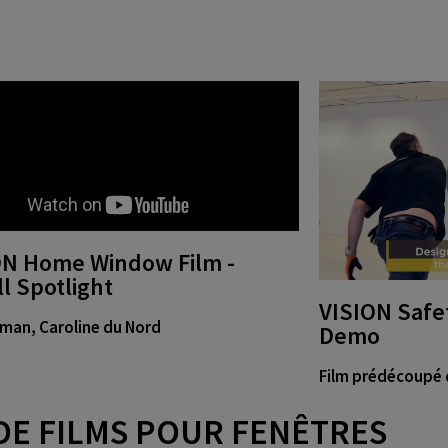
E
ON Home Window Film -
ll Spotlight
VISION Safet
man, Caroline du Nord
Demo
Film prédécoupé 
DE FILMS POUR FENÊTRES